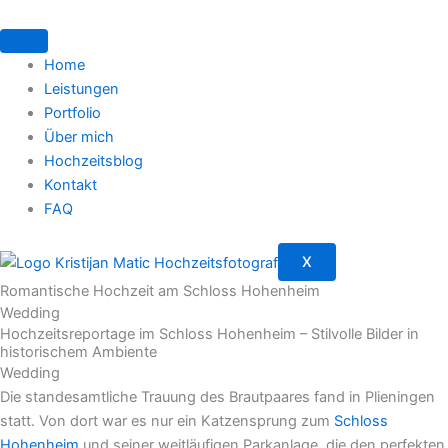
Zum
Inhalt
springen
Home
Leistungen
Portfolio
Über mich
Hochzeitsblog
Kontakt
FAQ
X
Romantische Hochzeit am Schloss Hohenheim
Wedding
Hochzeitsreportage im Schloss Hohenheim – Stilvolle Bilder in
historischem Ambiente
Wedding
Die standesamtliche Trauung des Brautpaares fand in Plieningen
statt. Von dort war es nur ein Katzensprung zum
Schloss
Hohenheim
und seiner weitläufigen Parkanlage, die den perfekten