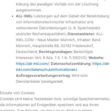
Klärung des jeweiligen Vorfalls von der Löschung
ausgenommen.
ALL-INKL:
Leistungen auf dem Gebiet der Bereitstellung
von informationstechnischer Infrastruktur und
verbundenen Dienstleistungen (z. B. Speicherplatz
und/oder Rechenkapazitäten);
Dienstanbieter:
ALL-
INKL.COM – Neue Medien Münnich, Inhaber: René
Münnich, Hauptstraße 68, 02742 Friedersdorf,
Deutschland;
Rechtsgrundlagen:
Berechtigte
Interessen (Art. 6 Abs. 1 S. 1 lit. f) DSGVO);
Website:
https://all-inkl.com/
;
Datenschutzerklärung:
https://all-
inkl.com/datenschutzinformationen/
.
Auftragsverarbeitungsvertrag:
Wird vom
Dienstanbieter bereitgestellt.
Einsatz von Cookies
Cookies sind kleine Textdateien bzw. sonstige Speichervermerke,
die Informationen auf Endgeräten speichern und aus ihnen
auslesen. Zum Beispiel, um den Log-in-Status in einem