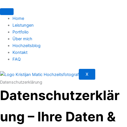
Zum
Inhalt
springen
Home
Leistungen
Portfolio
Über mich
Hochzeitsblog
Kontakt
FAQ
X
Datenschutzerklärung
Datenschutzerklär
ung – Ihre Daten &