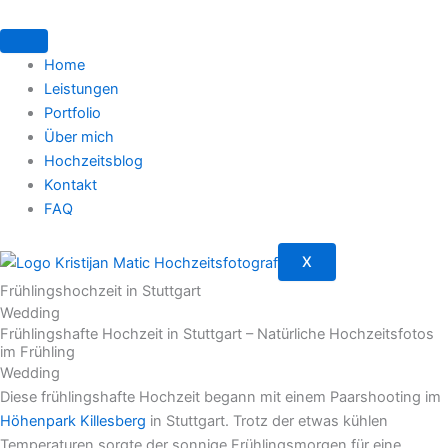
Zum
Inhalt
springen
Home
Leistungen
Portfolio
Über mich
Hochzeitsblog
Kontakt
FAQ
X
Frühlingshochzeit in Stuttgart
Wedding
Frühlingshafte Hochzeit in Stuttgart – Natürliche Hochzeitsfotos
im Frühling
Wedding
Diese frühlingshafte Hochzeit begann mit einem Paarshooting im
Höhenpark Killesberg
in Stuttgart. Trotz der etwas kühlen
Temperaturen sorgte der sonnige Frühlingsmorgen für eine