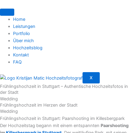
Zum
Inhalt
springen
Home
Leistungen
Portfolio
Über mich
Hochzeitsblog
Kontakt
FAQ
X
Frühlingshochzeit in Stuttgart – Authentische Hochzeitsfotos in
der Stadt
Wedding
Frühlingshochzeit im Herzen der Stadt
Wedding
Frühlingshochzeit in Stuttgart: Paarshooting im Killesbergpark
Der Hochzeitstag begann mit einem entspannten
Paarshooting
im
Killesbergpark in Stuttgart
. Der weitläufige Park, mit seinen